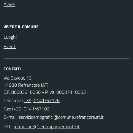
Avvisi
VIVERE IL COMUNE
Luoghi
Eventi
CONTATTI
Via Cavour, 10
14030 Refrancore (AT)
C.F. 80003810050 - P.Iva: 00607110053
Telefono:
(+39) 0141/67126
Fax: (+39) 0141/67103
E-mail:
PEC: